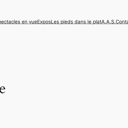
pectacles en vue
Expos
Les pieds dans le plat
A.A.S.
Cont
e