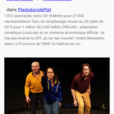
dans
PiedsdanslePlat
1 812 spectacles dans 141 théâtres pour 27 000
représentations Taux de remplissage moyen au 26 juillet de
54 % pour 1 million 162 000 billets Difficulté : adaptation
climatique (canicule) et un contexte économique difficile Je
n’ai pas inventé le OFF, je n’ai rien inventé ! André Benedetto
selon La Provence de 1966 Ce festival est un…