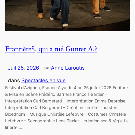
FrontièreS, qui a tué Gunter A.?
Juil 26, 2026
—
Anne Laroutis
par
dans
Spectacles en vue
Festival d’Avignon, Espace Alya du 4 au 25 juillet 2026 Ecriture
& Mise en Scène Frédéric Barriera François Bartier –
Interprétation Carl Bergerard – Interprétation Emma Debroise –
Interprétation Carl Bergerard – Création lumière Thorsten
Bloedhorn – Musique Christèle Lefebvre – Costumes Christèle
Lefebvre – Scénographie Léna Texier – création son & régie La
liberté,…