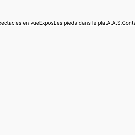
pectacles en vue
Expos
Les pieds dans le plat
A.A.S.
Cont