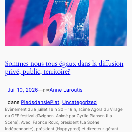
Sommes nous tous égaux dans la diffusion
privé, public, territoire?
Juil 10, 2026
—
Anne Laroutis
par
dans
PiedsdanslePlat
, 
Uncategorized
Evènement du 9 juillet 16 h 30 – 18 h, scène Agora du Village
du OFF festival d’Avignon. Animé par Cyrille Planson (La
Scène). Avec; Fabrice Roux, président (La Scène
Indépendante), président (Happyprod) et directeur-gérant