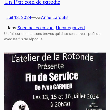
Un P’tit coin de parodie
Juil 18, 2024
—
Anne Laroutis
par
dans
Spectacles en vue
, 
Uncategorized
Un faiseur de chansons brèves qui tisse son univers poétique
avec les fils de l’époque.