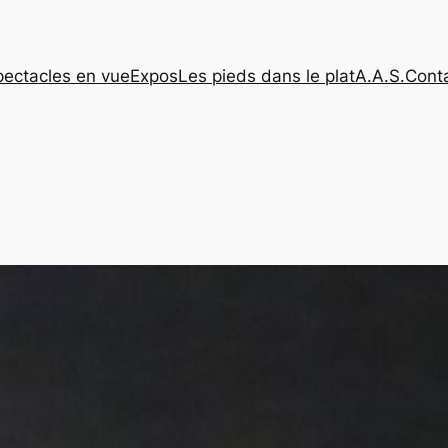
pectacles en vue
Expos
Les pieds dans le plat
A.A.S.
Cont