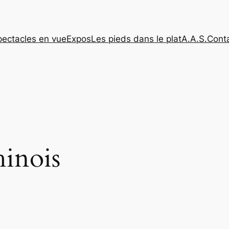
pectacles en vue
Expos
Les pieds dans le plat
A.A.S.
Cont
hinois