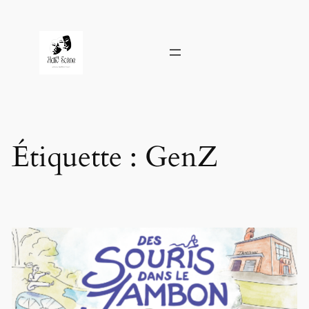
Aller
au
contenu
Étiquette :
GenZ