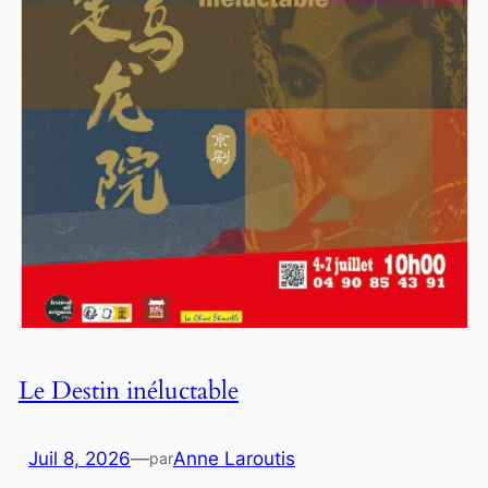
Le Destin inéluctable
Juil 8, 2026
—
Anne Laroutis
par