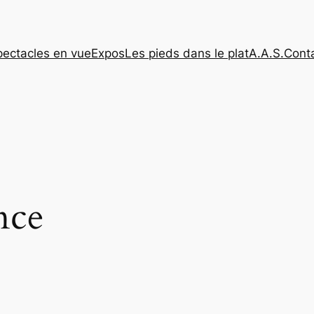
pectacles en vue
Expos
Les pieds dans le plat
A.A.S.
Cont
nce