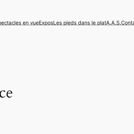
pectacles en vue
Expos
Les pieds dans le plat
A.A.S.
Cont
nce