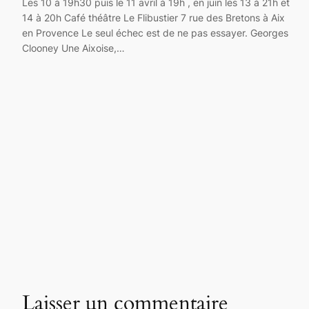
Les 10 à 19h30 puis le 11 avril à 19h , en juin les 13 à 21h et
14 à 20h Café théâtre Le Flibustier 7 rue des Bretons à Aix
en Provence Le seul échec est de ne pas essayer. Georges
Clooney Une Aixoise,…
Laisser un commentaire