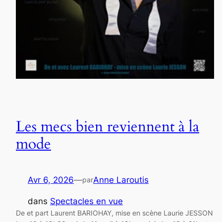
Les mecs bien reviennent à la
mode
Avr 6, 2026
—
Anne Laroutis
par
dans
Spectacles en vue
De et part Laurent BARIOHAY, mise en scène Laurie JESSON