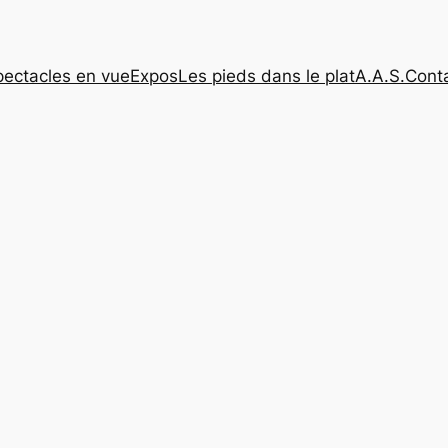
pectacles en vue
Expos
Les pieds dans le plat
A.A.S.
Cont